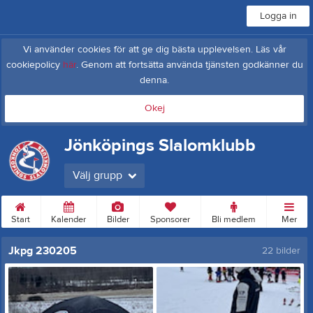
Logga in
Vi använder cookies för att ge dig bästa upplevelsen. Läs vår
cookiepolicy
här
. Genom att fortsätta använda tjänsten godkänner du
denna.
Okej
Jönköpings Slalomklubb
Välj grupp
Start
Kalender
Bilder
Sponsorer
Bli medlem
Mer
Jkpg 230205
22 bilder