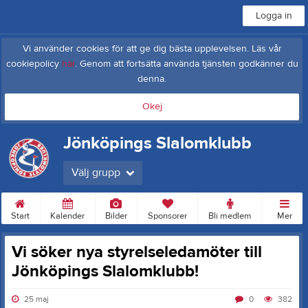
Logga in
Vi använder cookies för att ge dig bästa upplevelsen. Läs vår
cookiepolicy
här
. Genom att fortsätta använda tjänsten godkänner du
denna.
Okej
Jönköpings Slalomklubb
Välj grupp
Start
Kalender
Bilder
Sponsorer
Bli medlem
Mer
Vi söker nya styrelseledamöter till
Jönköpings Slalomklubb!
25 maj
0
382